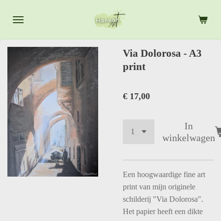
Ga
direct
naar
de
Via Dolorosa - A3
hoofdinhoud
print
€ 17,00
In
winkelwagen
Een hoogwaardige fine art
print van mijn originele
schilderij "Via Dolorosa".
Het papier heeft een dikte