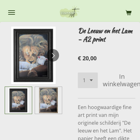
Ga
direct
naar
De Leeuw en het Lam
de
- A2 print
hoofdinhoud
€ 20,00
In
winkelwage
Een hoogwaardige fine
art print van mijn
originele schilderij "De
leeuw en het Lam". Het
papier heeft een dikte